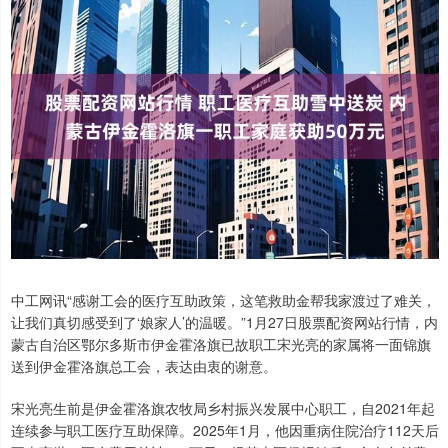
中工网讯“感谢工会的医疗互助政策，这笔救助金帮我家渡过了难关，
让我们真切感受到了‘娘家人’的温暖。”1月27日股票配资网站行情，内
蒙古自治区鄂尔多斯市伊金霍洛旗已故职工宋光亮的家属将一面锦旗
送到伊金霍洛旗总工会，表达由衷的谢意。
宋光亮生前是伊金霍洛旗农牧局乡村振兴发展中心职工，自2021年起
连续参与职工医疗互助保障。2025年1月，他因重病住院治疗112天后