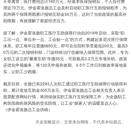
不幸离世，医疗费用总计160万元，经基本医保报销后，个人自付费
用近70万元。伊金霍洛旗总工会及时启动职工医疗互助报销程序，为
其跨两个保障周期累计报销互助金50万元，达到了当前政策的最高补
助限额，有效缓解了家庭经济压力。
据了解，伊金霍洛旗职工医疗互助保障行动自2019年启动，采取“职
工出一点、单位补一点、工会贴一点”的方式，构建起多层次医疗保障
体系。职工每年仅需缴纳50元，即可在住院时享受最低200元、最高5
0万元的二次报销补助，门诊特殊治疗也被纳入保障范围。此外，专为
女职工设立的“馨康互助”年缴35元，可获最高3.2万元专项补助。政策
还优化申领服务，将120天申领有效期、3-5个工作日到账效率落地落
实，让职工少跑腿。
截至目前，全旗已有2293人次职工通过职工医疗互助保障行动获得补
助，累计发放互助金305万余元。伊金霍洛旗总工会相关负责人表示
股票配资网站行情，将持续做实职工医疗互助保障工作，为全旗职工
构筑抵御疾病风险的坚实防线，让工会“娘家人”的温暖直达人心。
（伊金霍洛旗总工会供稿）
天金策略提示：文章来自网络，不代表本站观点。