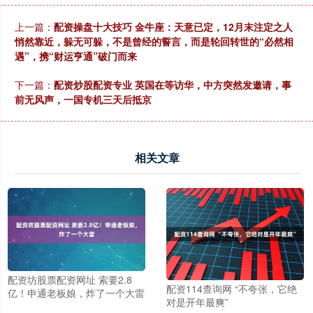
上一篇：
配资操盘十大技巧 金牛座：天意已定，12月末注定之人
悄然靠近，躲无可躲，不是曾经的誓言，而是轮回转世的“必然相
遇”，携“财运亨通”破门而来
下一篇：
配资炒股配资专业 英国在等访华，中方突然发邀请，事
前无风声，一国专机三天后抵京
相关文章
配资坊股票配资网址 索要2.8
配资114查询网 “不夸张，它绝
亿！申通老板娘，炸了一个大雷
对是开年最爽”