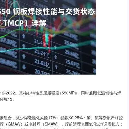
12-2022。其核心特性是屈服强度≥550MPa，同时兼顾低温韧性与焊
环境13。
金元素组合，减少焊缝脆化风险17Pcm指数≤0.25%：磷、硫等杂质严格控
焊（GMAW）或电弧焊（SMAW），焊前清理表面氧化皮1调质状态：