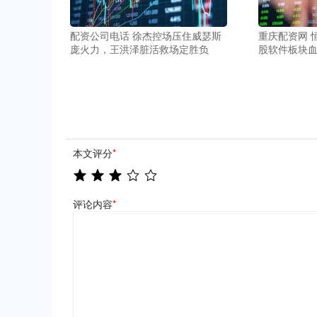
配资公司电话 徐杰控场压住威瑟斯
重庆配资网 
庞火力，王洪泽脏活救场定胜负
股软件板块
本文评分
*
评论内容
*