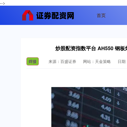
-->
首页
炒股配资指数平台 AH550 钢
焊接
来源：百盛证券
网站：天金策略
日期：2