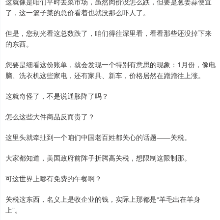
这就像是咱们平时去菜市场，虽然肉价没怎么跌，但要是葱姜蒜便宜
了，这一篮子菜的总价看着也就没那么吓人了。
但是，您别光看这总数跌了，咱们得往深里看，看看那些还没掉下来
的东西。
您要是细看这份账单，就会发现一个特别有意思的现象：1月份，像电
脑、洗衣机这些家电，还有家具、新车，价格居然在蹭蹭往上涨。
这就奇怪了，不是说通胀降了吗？
怎么这些大件商品反而贵了？
这里头就牵扯到一个咱们中国老百姓都关心的话题——关税。
大家都知道，美国政府前阵子折腾高关税，想限制这限制那。
可这世界上哪有免费的午餐啊？
关税这东西，名义上是收企业的钱，实际上那都是“羊毛出在羊身
上”。