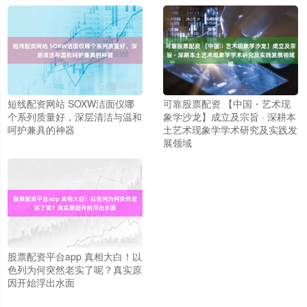
短线配资网站 SOXW洁面仪哪
可靠股票配资 【中国・艺术现
个系列质量好，深层清洁与温和
象学沙龙】成立及宗旨 · 深耕本
呵护兼具的神器
土艺术现象学学术研究及实践发
展领域
股票配资平台app 真相大白！以
色列为何突然老实了呢？真实原
因开始浮出水面