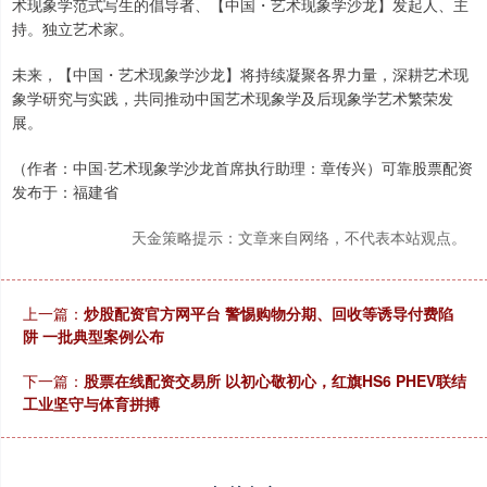
术现象学范式写生的倡导者、【中国・艺术现象学沙龙】发起人、主
持。独立艺术家。
未来，【中国・艺术现象学沙龙】将持续凝聚各界力量，深耕艺术现
象学研究与实践，共同推动中国艺术现象学及后现象学艺术繁荣发
展。
（作者：中国·艺术现象学沙龙首席执行助理：章传兴）可靠股票配资
发布于：福建省
天金策略提示：文章来自网络，不代表本站观点。
上一篇：
炒股配资官方网平台 警惕购物分期、回收等诱导付费陷
阱 一批典型案例公布
下一篇：
股票在线配资交易所 以初心敬初心，红旗HS6 PHEV联结
工业坚守与体育拼搏