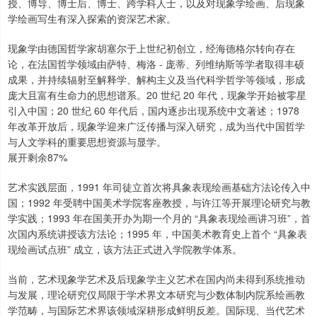
授、博导、博士后、博士、跨学科人士，以及对现象学绘画、后现象
学绘画写生有深入探索的资深艺术家。
现象学由德国哲学家胡塞尔于上世纪初创立，经海德格尔转向存在
论，在法国哲学领域由萨特、梅洛 - 庞蒂、列维纳斯等学者取得丰硕
成果，并持续辐射至解释学、解构主义及当代科学哲学等领域，形成
庞大且富有生命力的思想谱系。20 世纪 20 年代，现象学开始被零星
引入中国；20 世纪 60 年代后，国内逐步出现系统中文著述；1978
年改革开放后，现象学迎来广泛传播与深入研究，成为当代中国哲学
与人文学科的重要思想资源与显学。
展开剩余87%
艺术实践层面，1991 年司徒立首次将具象表现绘画基础方法论传入中
国；1992 年受聘中国美术学院客座教授，与许江等开展理论研究与教
学实践；1993 年在国美开办为期一个月的 “具象表现绘画讲习班”，首
次国内系统讲授该方法论；1995 年，中国美术教育史上首个 “具象表
现绘画试点班” 成立，该方法正式进入学院教学体系。
当前，艺术现象学艺术及后现象学主义艺术在国内尚未得到系统推动
与发展，理论研究仅局限于学术界文本研究与少数体制内院系绘画教
学范畴，与国际艺术界该领域深耕形成鲜明反差。国际现、当代艺术