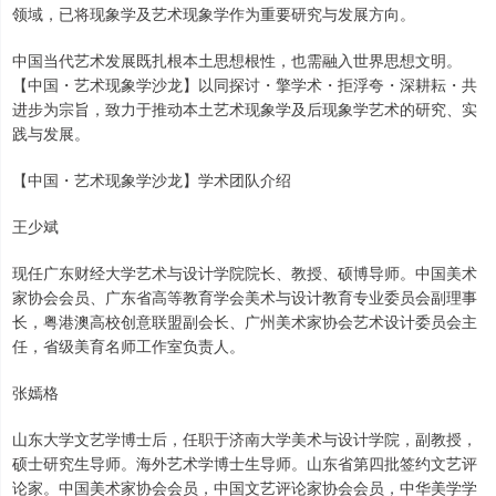
领域，已将现象学及艺术现象学作为重要研究与发展方向。
中国当代艺术发展既扎根本土思想根性，也需融入世界思想文明。
【中国・艺术现象学沙龙】以同探讨・擎学术・拒浮夸・深耕耘・共
进步为宗旨，致力于推动本土艺术现象学及后现象学艺术的研究、实
践与发展。
【中国・艺术现象学沙龙】学术团队介绍
王少斌
现任广东财经大学艺术与设计学院院长、教授、硕博导师。中国美术
家协会会员、广东省高等教育学会美术与设计教育专业委员会副理事
长，粤港澳高校创意联盟副会长、广州美术家协会艺术设计委员会主
任，省级美育名师工作室负责人。
张嫣格
山东大学文艺学博士后，任职于济南大学美术与设计学院，副教授，
硕士研究生导师。海外艺术学博士生导师。山东省第四批签约文艺评
论家。中国美术家协会会员，中国文艺评论家协会会员，中华美学学