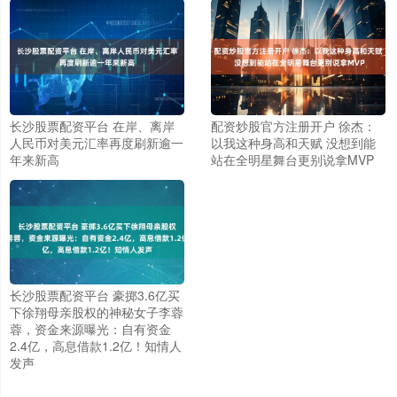
长沙股票配资平台 在岸、离岸
配资炒股官方注册开户 徐杰：
人民币对美元汇率再度刷新逾一
以我这种身高和天赋 没想到能
年来新高
站在全明星舞台更别说拿MVP
长沙股票配资平台 豪掷3.6亿买
下徐翔母亲股权的神秘女子李蓉
蓉，资金来源曝光：自有资金
2.4亿，高息借款1.2亿！知情人
发声