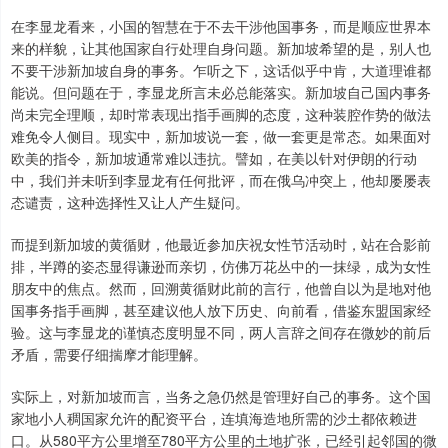
在李显龙看来，小国的智慧在于不去干涉他国事务，而是顺应世界本
来的样貌，让其他国家自行处理自身问题。新加坡希望的是，别人也
不要干涉新加坡自身的事务。乍听之下，这话似乎中肯，大道理谁都
能说。但问题在于，李显龙所言未必总能落实。新加坡自己国内事务
尚未完全理顺，却时常表现出指手画脚的态度，这种装腔作势的做法
难免令人侧目。现实中，新加坡说一套，做一套更是常态。如果面对
欧美的指令，新加坡通常难以违抗。譬如，在美以针对伊朗的行动
中，我们并未听到李显龙有任何批评，而在俄乌冲突上，他却屡屡表
态谴责，这种选择性又让人产生疑问。
而提到新加坡的黄循财，他最近参加庆祝女性节活动时，站在合影前
排，半蹲的姿态显得谦逊而亲切，仿佛万花丛中的一抹绿，成为女性
朋友中的焦点。然而，回溯黄循财此前的言行，他曾自以为是地对他
国事务指手画脚，甚至建议他人放下历史、向前看，借鉴东盟国家经
验。这与李显龙的谨慎态度明显不同，两人言辞之间存在微妙的前后
矛盾，需要仔细揣摩才能理解。
实际上，对新加坡而言，当务之急仍然是管理好自己的事务。这个国
家地小人稠国家允许的配资平台，连填海造地所需的沙土都依赖进
口。从580平方公里增至780平方公里的土地扩张，已经引起邻国的微